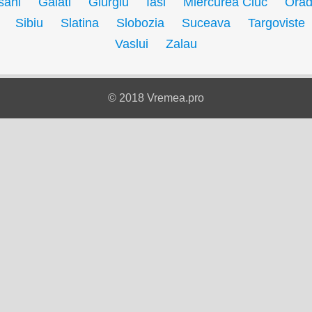
sani
Galati
Giurgiu
Iasi
Miercurea Ciuc
Ora
Sibiu
Slatina
Slobozia
Suceava
Targoviste
Vaslui
Zalau
© 2018 Vremea.pro