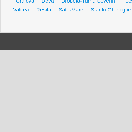
Craiova
Deva
Drobeta-Turnu Severin
Foc
Valcea
Resita
Satu-Mare
Sfantu Gheorghe