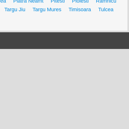
dea
Piatra Neamt
Pitesti
Ploiesti
Ramnicu
Targu Jiu
Targu Mures
Timisoara
Tulcea