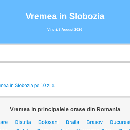
Vremea in Slobozia
Vineri, 7 August 2026
mea in Slobozia pe 10 zile
.
Vremea in principalele orase din Romania
are
Bistrita
Botosani
Braila
Brasov
Bucurest