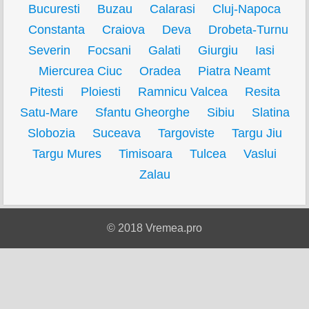
Bucuresti
Buzau
Calarasi
Cluj-Napoca
Constanta
Craiova
Deva
Drobeta-Turnu
Severin
Focsani
Galati
Giurgiu
Iasi
Miercurea Ciuc
Oradea
Piatra Neamt
Pitesti
Ploiesti
Ramnicu Valcea
Resita
Satu-Mare
Sfantu Gheorghe
Sibiu
Slatina
Slobozia
Suceava
Targoviste
Targu Jiu
Targu Mures
Timisoara
Tulcea
Vaslui
Zalau
© 2018 Vremea.pro