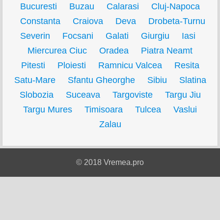
Bucuresti
Buzau
Calarasi
Cluj-Napoca
Constanta
Craiova
Deva
Drobeta-Turnu
Severin
Focsani
Galati
Giurgiu
Iasi
Miercurea Ciuc
Oradea
Piatra Neamt
Pitesti
Ploiesti
Ramnicu Valcea
Resita
Satu-Mare
Sfantu Gheorghe
Sibiu
Slatina
Slobozia
Suceava
Targoviste
Targu Jiu
Targu Mures
Timisoara
Tulcea
Vaslui
Zalau
© 2018 Vremea.pro