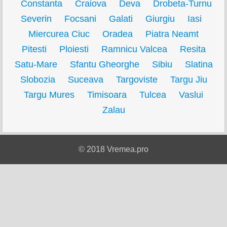
Constanta
Craiova
Deva
Drobeta-Turnu
Severin
Focsani
Galati
Giurgiu
Iasi
Miercurea Ciuc
Oradea
Piatra Neamt
Pitesti
Ploiesti
Ramnicu Valcea
Resita
Satu-Mare
Sfantu Gheorghe
Sibiu
Slatina
Slobozia
Suceava
Targoviste
Targu Jiu
Targu Mures
Timisoara
Tulcea
Vaslui
Zalau
© 2018 Vremea.pro